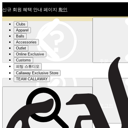
신규 회원 혜택 안내 페이지
확인
Clubs
Apparel
Balls
Accessories
Outlet
Online Exclusive
Customs
주문 상태
피팅 스튜디오
신규 회원 혜택 안내 페이지
확인
Callaway Exclusive Store
TEAM CALLAWAY
로그인