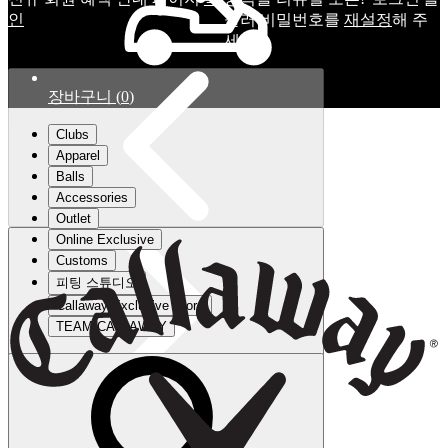
인
눌러 비밀번호를
재설정
해 주
세요.
장바구니
(
0
)
Clubs
Apparel
Balls
Accessories
Outlet
Online Exclusive
Customs
피팅 스튜디오
Callaway Exclusive Store
TEAM CALLAWAY