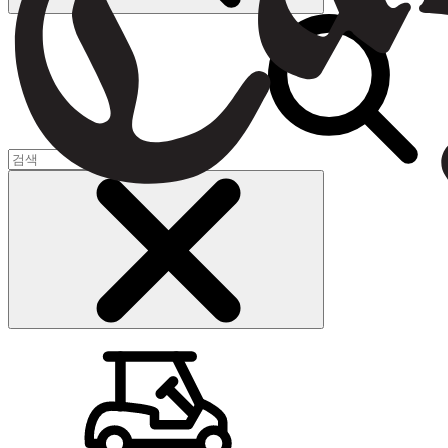
장바구니
(
0
)