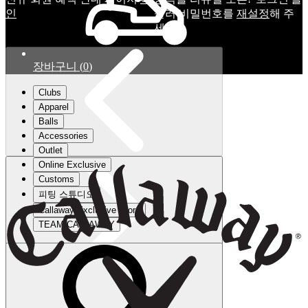
인
눌러 비밀번호를
재설정
해 주
세요.
장바구니
(
0
)
Clubs
Apparel
Balls
Accessories
Outlet
Online Exclusive
Customs
피팅 스튜디오
Callaway Exclusive Store
TEAM CALLAWAY