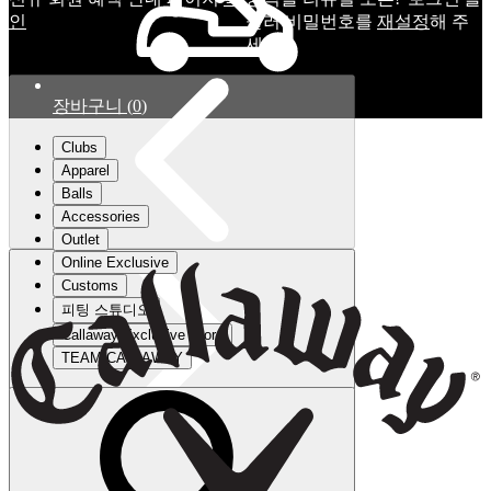
인
눌러 비밀번호를
재설정
해 주
세요.
장바구니
(
0
)
Clubs
Apparel
Balls
Accessories
Outlet
Online Exclusive
Customs
피팅 스튜디오
Callaway Exclusive Store
TEAM CALLAWAY