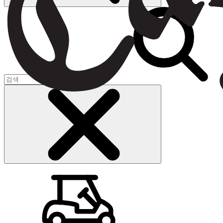
장바구니
(
0
)