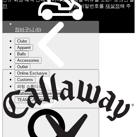
인
눌러 비밀번호를
재설정
해 주
세요.
장바구니
(
0
)
Clubs
Apparel
Balls
Accessories
Outlet
Online Exclusive
Customs
피팅 스튜디오
Callaway Exclusive Store
TEAM CALLAWAY