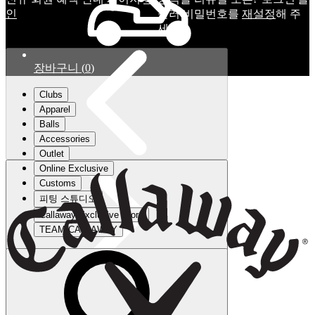
인
눌러 비밀번호를
재설정
해 주
세요.
장바구니
(
0
)
Clubs
Apparel
Balls
Accessories
Outlet
Online Exclusive
Customs
피팅 스튜디오
Callaway Exclusive Store
TEAM CALLAWAY