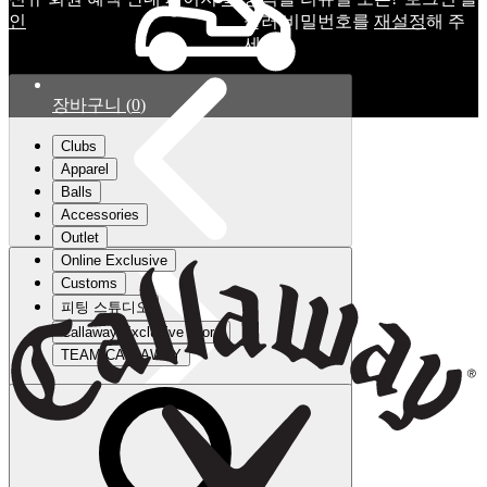
인
눌러 비밀번호를
재설정
해 주
세요.
장바구니
(
0
)
Clubs
Apparel
Balls
Accessories
Outlet
Online Exclusive
Customs
피팅 스튜디오
Callaway Exclusive Store
TEAM CALLAWAY