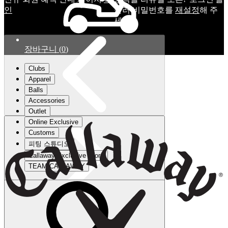
인
눌러 비밀번호를
재설정
해 주
세요.
장바구니
(
0
)
Clubs
Apparel
Balls
Accessories
Outlet
Online Exclusive
Customs
피팅 스튜디오
Callaway Exclusive Store
TEAM CALLAWAY