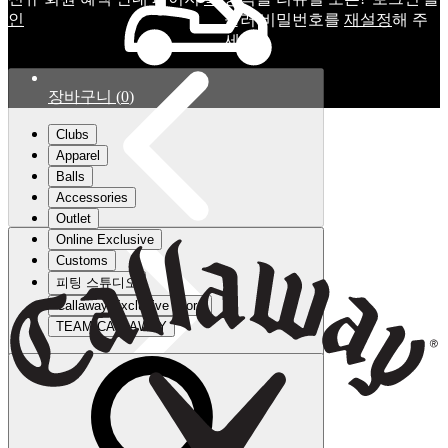
인
눌러 비밀번호를
재설정
해 주
세요.
장바구니
(
0
)
Clubs
Apparel
Balls
Accessories
Outlet
Online Exclusive
Customs
피팅 스튜디오
Callaway Exclusive Store
TEAM CALLAWAY