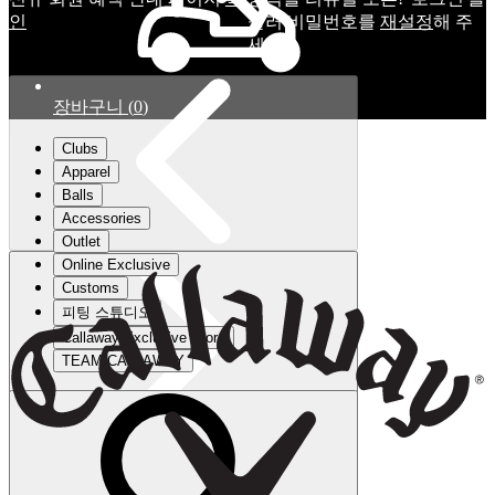
인
눌러 비밀번호를
재설정
해 주
세요.
장바구니
(
0
)
Clubs
Apparel
Balls
Accessories
Outlet
Online Exclusive
Customs
피팅 스튜디오
Callaway Exclusive Store
TEAM CALLAWAY