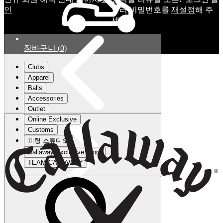
인
눌러 비밀번호를
재설정
해 주
세요.
장바구니
(
0
)
Clubs
Apparel
Balls
Accessories
Outlet
Online Exclusive
Customs
피팅 스튜디오
Callaway Exclusive Store
TEAM CALLAWAY