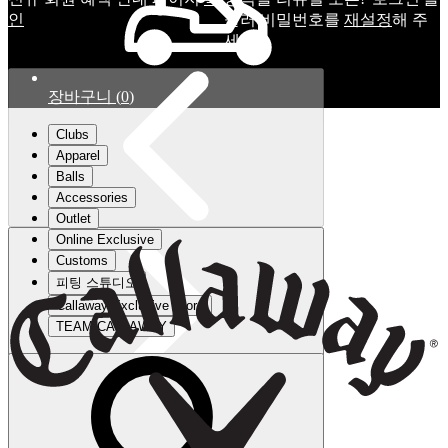
인
눌러 비밀번호를
재설정
해 주
세요.
장바구니
(
0
)
Clubs
Apparel
Balls
Accessories
Outlet
Online Exclusive
Customs
피팅 스튜디오
Callaway Exclusive Store
TEAM CALLAWAY