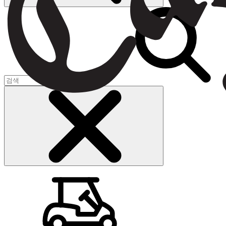
장바구니
(
0
)