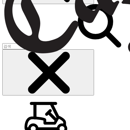
장바구니
(
0
)