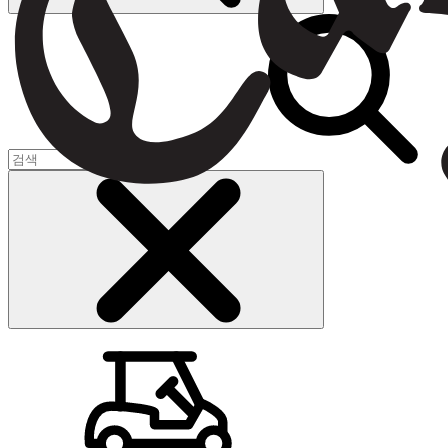
장바구니
(
0
)