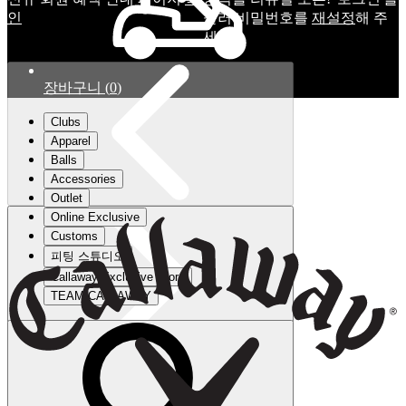
인
눌러 비밀번호를
재설정
해 주
세요.
장바구니
(
0
)
Clubs
Apparel
Balls
Accessories
Outlet
Online Exclusive
Customs
피팅 스튜디오
Callaway Exclusive Store
TEAM CALLAWAY