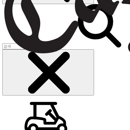
장바구니
(
0
)