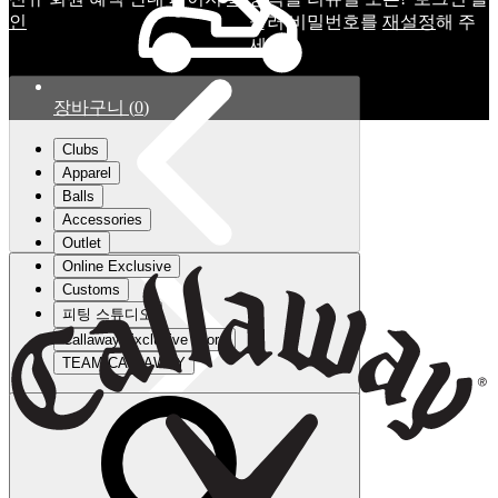
인
눌러 비밀번호를
재설정
해 주
세요.
장바구니
(
0
)
Clubs
Apparel
Balls
Accessories
Outlet
Online Exclusive
Customs
피팅 스튜디오
Callaway Exclusive Store
TEAM CALLAWAY