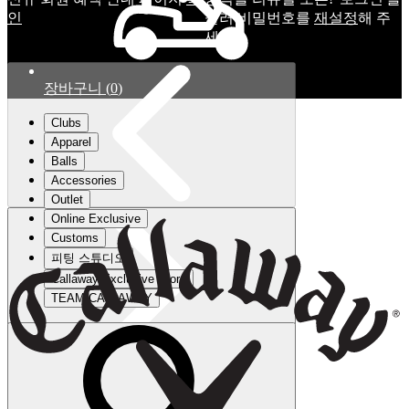
인
눌러 비밀번호를
재설정
해 주
세요.
장바구니
(
0
)
Clubs
Apparel
Balls
Accessories
Outlet
Online Exclusive
Customs
피팅 스튜디오
Callaway Exclusive Store
TEAM CALLAWAY