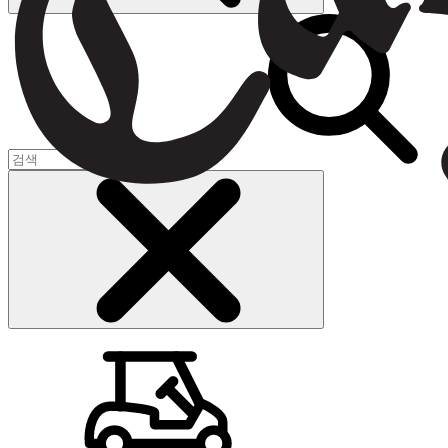
장바구니
(
0
)