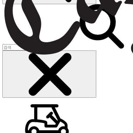
장바구니
(
0
)