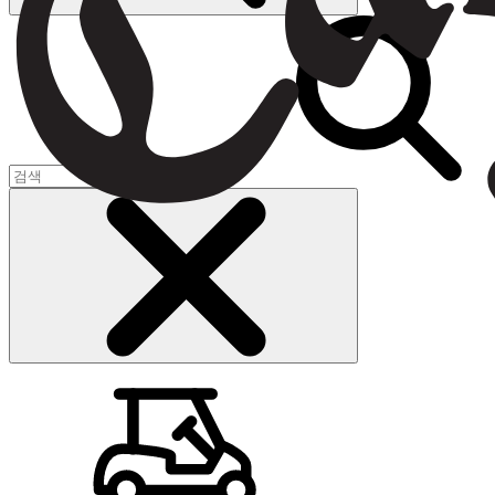
장바구니
(
0
)