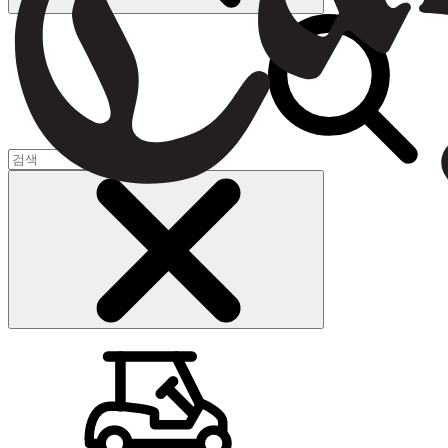
장바구니
(
0
)