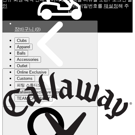
인
눌러 비밀번호를
재설정
해 주
세요.
장바구니
(
0
)
Clubs
Apparel
Balls
Accessories
Outlet
Online Exclusive
Customs
피팅 스튜디오
Callaway Exclusive Store
TEAM CALLAWAY