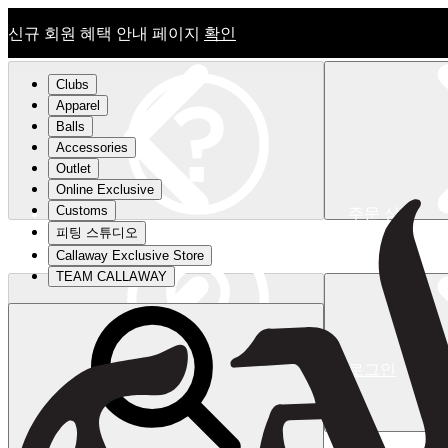
신규 회원 혜택 안내 페이지
확인
Clubs
Apparel
Balls
Accessories
Outlet
Online Exclusive
Customs
주문 상태
피팅 스튜디오
신규 회원 혜택 안내 페이지
확인
Callaway Exclusive Store
TEAM CALLAWAY
로그인