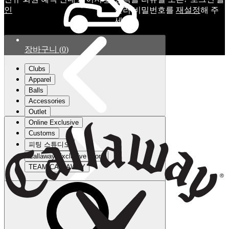
인
눌러 비밀번호를
재설정
해 주
세요.
장바구니
(
0
)
Clubs
Apparel
Balls
Accessories
Outlet
Online Exclusive
Customs
피팅 스튜디오
Callaway Exclusive Store
TEAM CALLAWAY