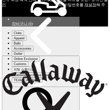
인
눌러 비밀번호를
재설정
해 주
세요.
장바구니
(
0
)
Clubs
Apparel
Balls
Accessories
Outlet
Online Exclusive
Customs
피팅 스튜디오
Callaway Exclusive Store
TEAM CALLAWAY