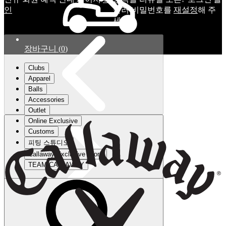
인
눌러 비밀번호를
재설정
해 주
세요.
장바구니
(
0
)
Clubs
Apparel
Balls
Accessories
Outlet
Online Exclusive
Customs
피팅 스튜디오
Callaway Exclusive Store
TEAM CALLAWAY