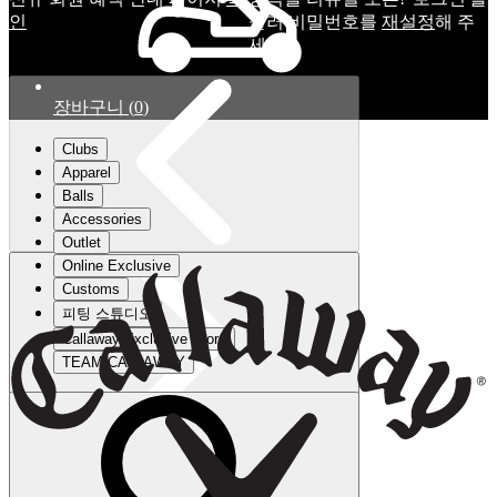
인
눌러 비밀번호를
재설정
해 주
세요.
장바구니
(
0
)
Clubs
Apparel
Balls
Accessories
Outlet
Online Exclusive
Customs
피팅 스튜디오
Callaway Exclusive Store
TEAM CALLAWAY