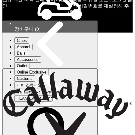
인
눌러 비밀번호를
재설정
해 주
세요.
장바구니
(
0
)
Clubs
Apparel
Balls
Accessories
Outlet
Online Exclusive
Customs
피팅 스튜디오
Callaway Exclusive Store
TEAM CALLAWAY