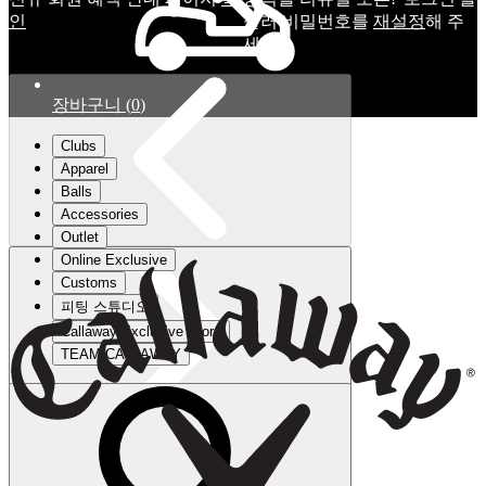
인
눌러 비밀번호를
재설정
해 주
세요.
장바구니
(
0
)
Clubs
Apparel
Balls
Accessories
Outlet
Online Exclusive
Customs
피팅 스튜디오
Callaway Exclusive Store
TEAM CALLAWAY