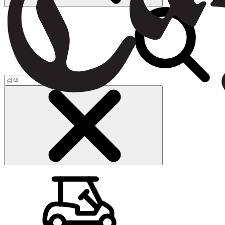
장바구니
(
0
)