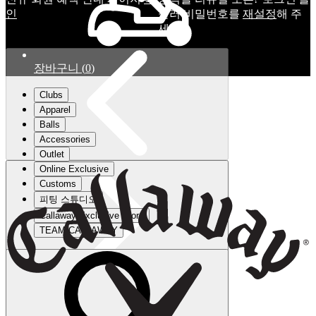
인
눌러 비밀번호를
재설정
해 주
세요.
장바구니
(
0
)
Clubs
Apparel
Balls
Accessories
Outlet
Online Exclusive
Customs
피팅 스튜디오
Callaway Exclusive Store
TEAM CALLAWAY