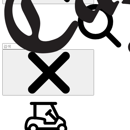
장바구니
(
0
)