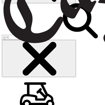
장바구니
(
0
)