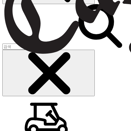
장바구니
(
0
)