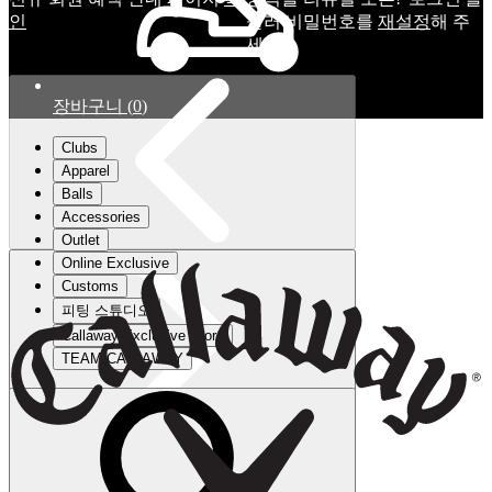
인
눌러 비밀번호를
재설정
해 주
세요.
장바구니
(
0
)
Clubs
Apparel
Balls
Accessories
Outlet
Online Exclusive
Customs
피팅 스튜디오
Callaway Exclusive Store
TEAM CALLAWAY