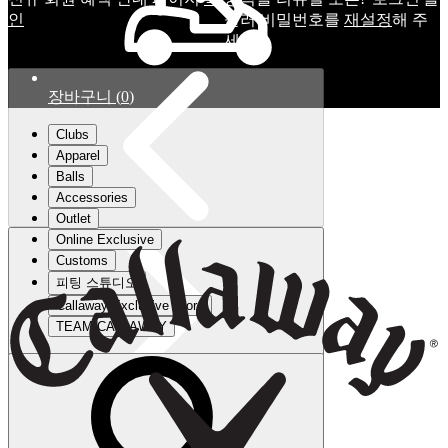
인
눌러 비밀번호를
재설정
해 주
세요.
장바구니
(
0
)
Clubs
Apparel
Balls
Accessories
Outlet
Online Exclusive
Customs
피팅 스튜디오
Callaway Exclusive Store
TEAM CALLAWAY