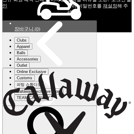
인
눌러 비밀번호를
재설정
해 주
세요.
장바구니
(
0
)
Clubs
Apparel
Balls
Accessories
Outlet
Online Exclusive
Customs
피팅 스튜디오
Callaway Exclusive Store
TEAM CALLAWAY