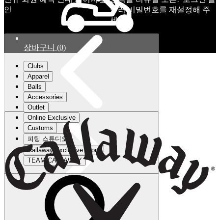
인
눌러 비밀번호를
재설정
해 주
세요.
장바구니
(
0
)
Clubs
Apparel
Balls
Accessories
Outlet
Online Exclusive
Customs
피팅 스튜디오
Callaway Exclusive Store
TEAM CALLAWAY