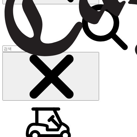
장바구니
(
0
)