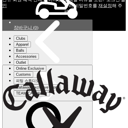
인
눌러 비밀번호를
재설정
해 주
세요.
장바구니
(
0
)
Clubs
Apparel
Balls
Accessories
Outlet
Online Exclusive
Customs
피팅 스튜디오
Callaway Exclusive Store
TEAM CALLAWAY