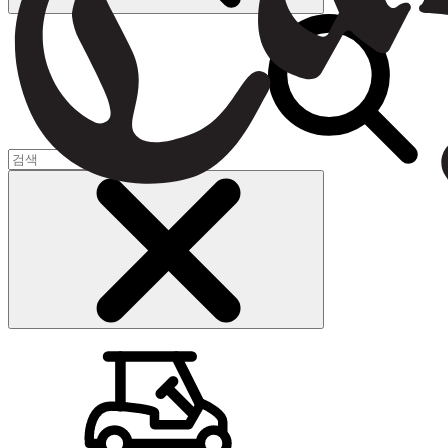
장바구니
(
0
)