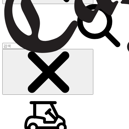
장바구니
(
0
)