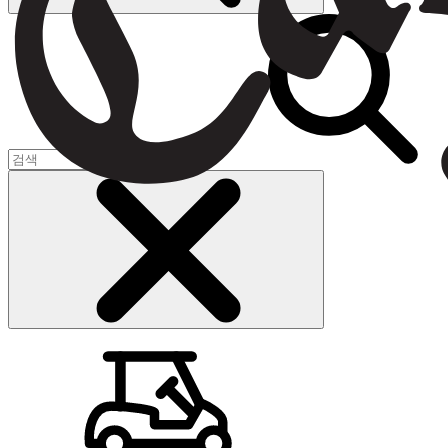
장바구니
(
0
)