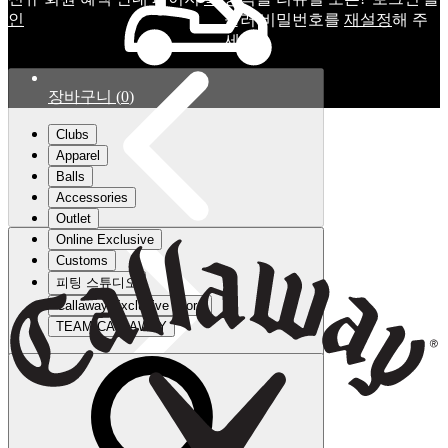
인
눌러 비밀번호를
재설정
해 주
세요.
장바구니
(
0
)
Clubs
Apparel
Balls
Accessories
Outlet
Online Exclusive
Customs
피팅 스튜디오
Callaway Exclusive Store
TEAM CALLAWAY