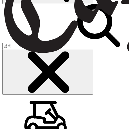
장바구니
(
0
)