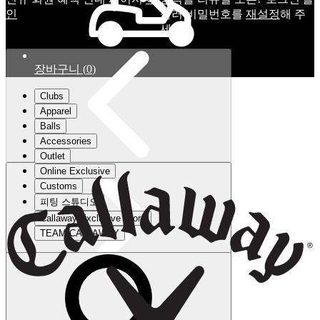
인
눌러 비밀번호를
재설정
해 주
세요.
장바구니
(
0
)
Clubs
Apparel
Balls
Accessories
Outlet
Online Exclusive
Customs
피팅 스튜디오
Callaway Exclusive Store
TEAM CALLAWAY